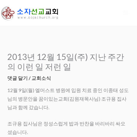
콘
텐
츠
로
건
너
2013년 12월 15일(주) 지난 주간
뛰
기
의 이런 일 저런 일
댓글 달기
/
교회소식
12월 9일(월) 엘머스트 병원에 입원 치료 중인 이종태 성도
님의 병문안을 꿈이있는교회(김원재목사님) 조규용 집사
님과 함께 갔습니다.
조규용 집사님은 정성스럽게 밥과 반찬을 바리바리 싸오
셨습니다.