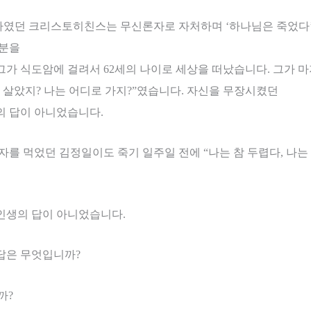
자였던 크리스토히친스는 무신론자로 자처하며
‘
하나님은 죽었다
부분을
그가 식도암에 걸려서
62
세의 나이로 세상을 떠났습니다
.
그가 마
 살았지
?
나는 어디로 가지
?”
였습니다
.
자신을 무장시켰던
의 답이 아니었습니다
.
과자를 먹었던 김정일이도 죽기 일주일 전에
“
나는 참 두렵다
,
나는
인생의 답이 아니었습니다
.
답은 무엇입니까
?
까
?