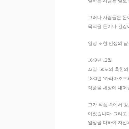
말하는 사람은 별로
그러나 사람들은 돈
목적을 돈이나 건강
열정 또한 인생의 
1849
년
12
월
22
일
-50
도의 혹한의
1880
년
‘
카라마조프
작품을 세상에 내
그가 작품 속에서 
이었습니다
.
그리고 
열정을 다하여 자신