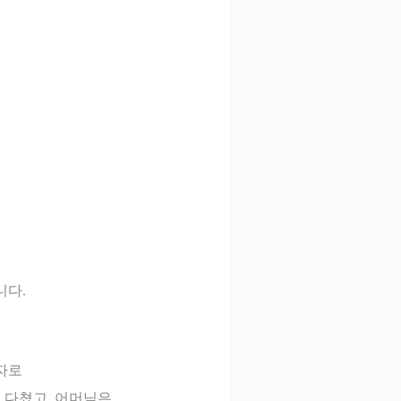
니다
.
자로
 다쳤고
,
어머님은