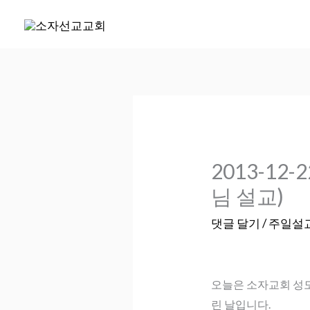
콘
텐
츠
로
건
너
뛰
기
2013-1
님 설교)
댓글 달기
/
주일설
오늘은 소자교회 성
린 날입니다.