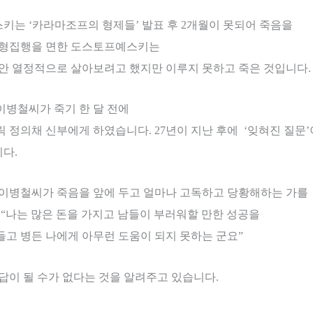
스키는
‘
카라마조프의 형제들
’
발표 후
2
개월이 못되어 죽음을
형집행을 면한 도스토프예스키는
동안 열정적으로 살아보려고 했지만 이루지 못하고 죽은 것입니다
.
이병철씨가 죽기 한 달 전에
릭 정의채 신부에게 하였습니다
. 27
년이 지난 후에
‘
잊혀진 질문
’
니다
.
 이병철씨가 죽음을 앞에 두고 얼마나 고독하고 당황해하는 가를
 “
나는 많은 돈을 가지고 남들이 부러워할 만한 성공을
들고 병든 나에게 아무런 도움이 되지 못하는 군요
”
답이 될 수가 없다는 것을 알려주고 있습니다
.