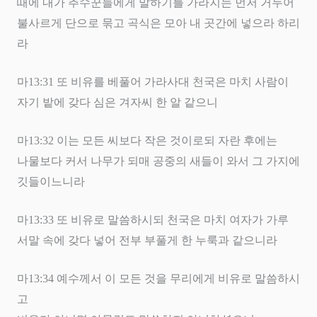
때에 내가 추수꾼들에게 말하기를 가라지는 먼저 거두어
불사르게 단으로 묶고 곡식은 모아 내 곳간에 넣으라 하리
라
마
13:31
또 비유를 베풀어 가라사대 천국은 마치 사람이
자기 밭에 갖다 심은 겨자씨 한 알 같으니
마
13:32
이는 모든 씨보다 작은 것이로되 자란 후에는
나물보다 커서 나무가 되매 공중의 새들이 와서 그 가지에
깃들이느니라
마
13:33
또 비유로 말씀하시되 천국은 마치 여자가 가루
서말 속에 갖다 넣어 전부 부풀게 한 누룩과 같으니라
마
13:34
예수께서 이 모든 것을 무리에게 비유로 말씀하시
고