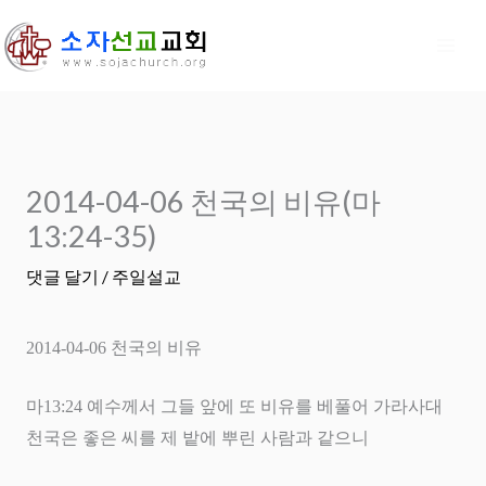
콘
텐
츠
로
건
너
2014-04-06 천국의 비유(마
뛰
기
13:24-35)
댓글 달기
/
주일설교
2014-04-06
천국의 비유
마
13:24
예수께서 그들 앞에 또 비유를 베풀어 가라사대
천국은 좋은 씨를 제 밭에 뿌린 사람과 같으니