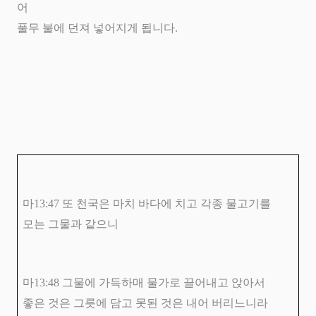
어
풀무 불에 던져 넣어지게 됩니다
.
마
13:47
또 천국은 마치 바다에 치고 각종 물고기를
모는 그물과 같으니
마
13:48
그물에 가득하매 물가로 끌어내고 앉아서
좋은 것은 그릇에 담고 못된 것은 내어 버리느니라