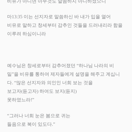
비유가 아니면 아무것도 말씀하지 아니하셨으니
마
13:35
이는 선지자로 말씀하신 바 내가 입을 열어
비유로 말하고 창세부터 감추인 것들을 드러내리라 함을
이루려 하심이니라
예수님은 창세로부터 감추어졌던
“
하나님 나라의 비
밀
”
을 비유를 통하여 제자들에게 설명을 해주고 계십니
다
. “
많은 선지자와 의인인 너희 보는 것을
보고자
(
듣고자
)
하여도 보지
(
듣지
)
못하였느라
!”
“
그러나 너희 눈은 봄으로 귀는
들음으로 복이 있도다
.”