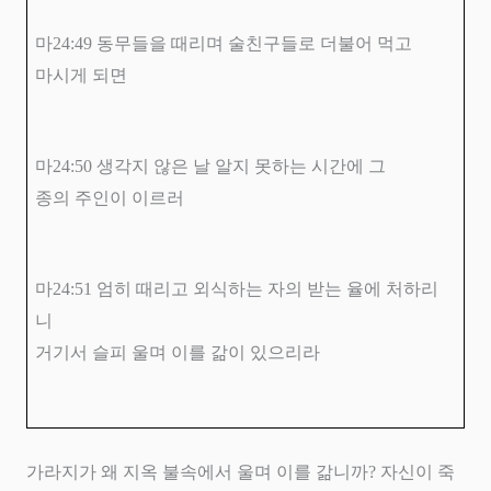
마
24:49
동무들을 때리며 술친구들로 더불어 먹고
마시게 되면
마
24:50
생각지 않은 날 알지 못하는 시간에 그
종의 주인이 이르러
마
24:51
엄히 때리고 외식하는 자의 받는 율에 처하리
니
거기서 슬피 울며 이를 갊이 있으리라
가라지가 왜 지옥 불속에서 울며 이를 갊니까
?
자신이 죽