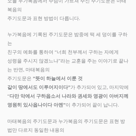
오늘 누가복음에서 주님이 가르쳐 주신 주기도문은 마태
복음의
주기도문과 표현 방법이 다릅니다
.
누가복음에 기록된 주기도문은 밤중에 떡 세 덩이를 구하
는
친구의 예화를 통하여
“
너희 천부께서 구하는 자에게
성령을 주시지 않겠느냐
”
라는 교훈을 주는 이야기로 끝나
는 반면
,
마태복음의
주기도문은
”
뜻이 하늘에서 이룬 것
같이 땅에서도 이루어지이다
”
가 추가되어 있고
,
마지막에
“
다만 악에서 구하옵소서 나라와 권세와 영광이 아버지께
영원히 있사옵나이다 아멘
”
이 추가되어 끝이 납니다
.
마태복음의 주기도문과 누가복음의 주기도문은 표현 방
법만 다르지 동일한 내용의