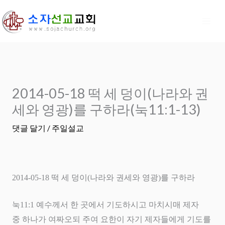
콘
텐
츠
로
건
너
2014-05-18 떡 세 덩이(나라와 권
뛰
기
세와 영광)를 구하라(눅11:1-13)
댓글 달기
/
주일설교
2014-05-18
떡 세 덩이
(
나라와 권세와 영광
)
를 구하라
눅
11:1
예수께서 한 곳에서 기도하시고 마치시매 제자
중 하나가 여짜오되 주여 요한이 자기 제자들에게 기도를