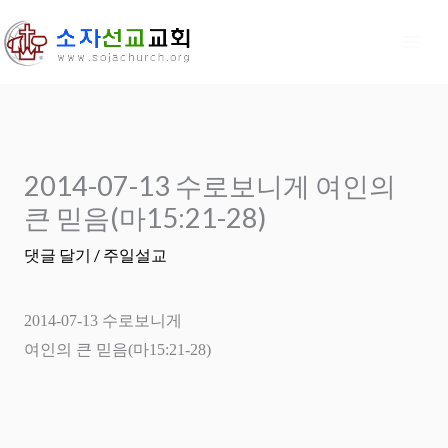
콘
텐
츠
로
건
너
2014-07-13 수로보니게 여인의
뛰
기
큰 믿음(마15:21-28)
댓글 달기
/
주일설교
2014-07-13
수로보니게
여인의 큰 믿음
(
마
15:21-28)