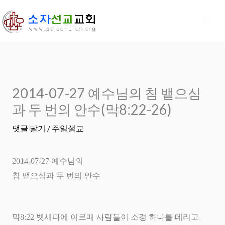
콘
텐
츠
로
건
너
2014-07-27 예수님의 침 뱉으심
뛰
기
과 두 번의 안수(막8:22-26)
댓글 달기
/
주일설교
2014-07-27
예수님의
침 뱉으심과 두 번의 안수
막
8:22
벳새다에 이르매 사람들이 소경 하나를 데리고