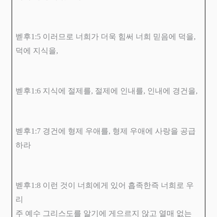
벧후
1:5
이러므로 너희가 더욱 힘써 너희 믿음에 덕을
,
덕에 지식을
,
벧후
1:6
지식에 절제를
,
절제에 인내를
,
인내에 경건을
,
벧후
1:7
경건에 형제 우애를
,
형제 우애에 사랑을 공급
하라
벧후
1:8
이런 것이 너희에게 있어 흡족한즉 너희로 우
리
주 예수 그리스도를 알기에 게으르지 않고 열매 없는