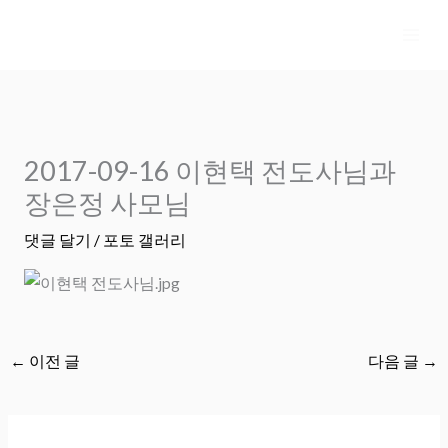
콘
텐
츠
로
건
너
2017-09-16 이현택 전도사님과
뛰
장은정 사모님
기
댓글 달기
/
포토 갤러리
←
이전 글
다음 글
→