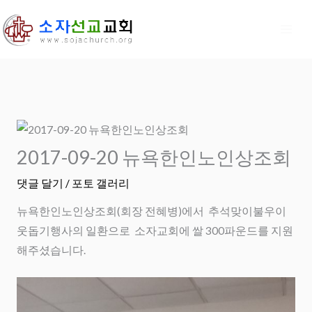
콘
텐
츠
로
건
너
뛰
기
2017-09-20 뉴욕한인노인상조회
댓글 달기
/
포토 갤러리
뉴욕한인노인상조회(회장 전혜병)에서 추석맞이불우이
웃돕기행사의 일환으로 소자교회에 쌀 300파운드를 지원
해주셨습니다.